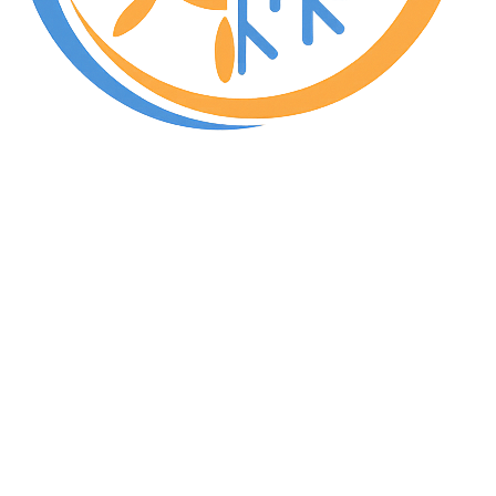
Uw specialist in warmtepompen, verwarming en airco in
Nijlen en de regio Antwerpen & Kempen. Vakmanschap
en persoonlijke aanpak.
Diensten
Warmtepompen
Verwarming
Airco
Warmtepompboilers