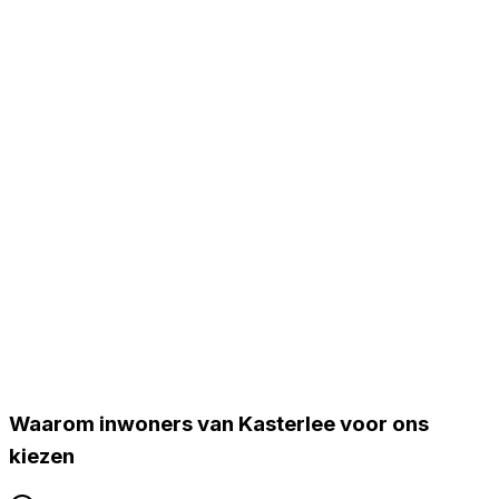
✓
Airconditioning installaties
✓
LG Warmtepompen
✓
Centrale verwarming & ketels
Kasterlee
Provincie Antwerpen
Waarom inwoners van
Kasterlee
voor ons
Uw favoriete installateur voor verwarming & koeling.
kiezen