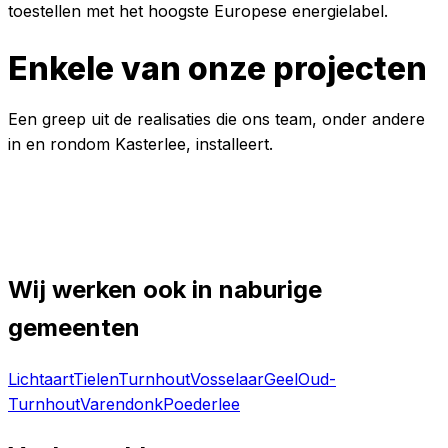
toestellen met het hoogste Europese energielabel.
Enkele van onze projecten
Een greep uit de realisaties die ons team, onder andere
in en rondom
Kasterlee
, installeert.
BESPREEK UW PROJECT IN
KASTERLEE
MET ONS
Wij werken ook in naburige
gemeenten
Lichtaart
Tielen
Turnhout
Vosselaar
Geel
Oud-
Turnhout
Varendonk
Poederlee