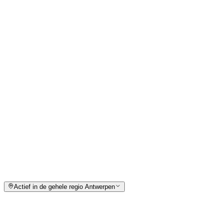
Contact
Retsestraat 20, Nijlen
0493/44.73.92
info@nykono.be
Certificeringen
Aardgas & propaan G1
Europees Cat.1 koeltechniek
R32 / R290 koelmiddel
Verbrandingsattest / keuringsattest
Actief in de gehele regio Antwerpen
NyKoNo is uw vaste partner voor verwarming en
airconditioning in en rondom Nijlen, en ver daarbuiten: