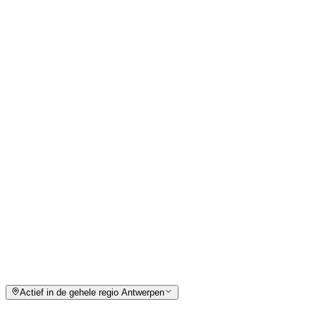
Airco
Warmtepompboilers
Contact
Retsestraat 20, Nijlen
0493/44.73.92
info@nykono.be
Certificeringen
Aardgas & propaan G1
Europees Cat.1 koeltechniek
R32 / R290 koelmiddel
Verbrandingsattest / keuringsattest
Actief in de gehele regio Antwerpen