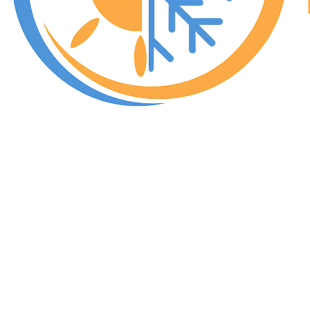
Uw specialist in warmtepompen, verwarming en airco in
Nijlen en de regio Antwerpen & Kempen. Vakmanschap
en persoonlijke aanpak.
Diensten
Warmtepompen
Verwarming