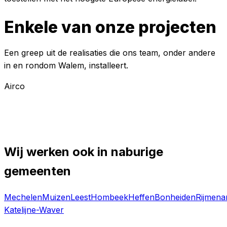
Enkele van onze projecten
Een greep uit de realisaties die ons team, onder andere
in en rondom
Walem
, installeert.
Airco
BESPREEK UW PROJECT IN
WALEM
MET
ONS
Wij werken ook in naburige
gemeenten
Mechelen
Muizen
Leest
Hombeek
Heffen
Bonheiden
Rijmen
Katelijne-Waver