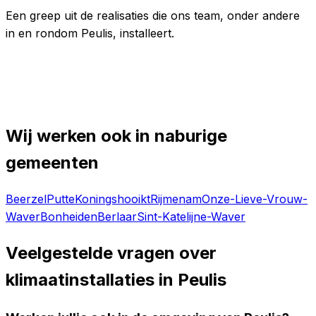
Een greep uit de realisaties die ons team, onder andere
in en rondom
Peulis
, installeert.
BESPREEK UW PROJECT IN
PEULIS
MET
ONS
Wij werken ook in naburige
gemeenten
Beerzel
Putte
Koningshooikt
Rijmenam
Onze-Lieve-Vrouw-
Waver
Bonheiden
Berlaar
Sint-Katelijne-Waver
Veelgestelde vragen over
klimaatinstallaties in
Peulis