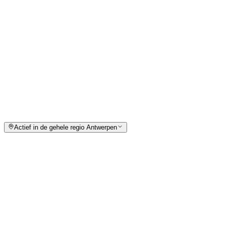
0493/44.73.92
info@nykono.be
Certificeringen
Aardgas & propaan G1
Europees Cat.1 koeltechniek
R32 / R290 koelmiddel
Verbrandingsattest / keuringsattest
Actief in de gehele regio Antwerpen
NyKoNo is uw vaste partner voor verwarming en
airconditioning in en rondom Nijlen, en ver daarbuiten:
Aartselaar
Antwerpen
Arendonk
Baarle-Hertog