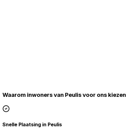
✓
Airconditioning installaties
✓
LG Warmtepompen
✓
Centrale verwarming & ketels
Peulis
Provincie Antwerpen
Waarom inwoners van
Peulis
voor ons kiezen
Uw favoriete installateur voor verwarming & koeling.
Snelle Plaatsing in Peulis