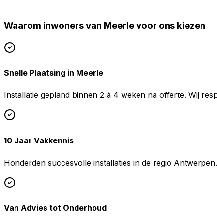
Provincie Antwerpen
Waarom inwoners van
Meerle
voor ons kiezen
Uw favoriete installateur voor verwarming & koeling.
Snelle Plaatsing in Meerle
Installatie gepland binnen 2 à 4 weken na offerte. Wij re
10 Jaar Vakkennis
Honderden succesvolle installaties in de regio Antwerpen. E
Van Advies tot Onderhoud